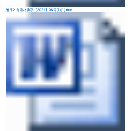
附件2-鲁建材协字【2021】06号(1)(1).doc